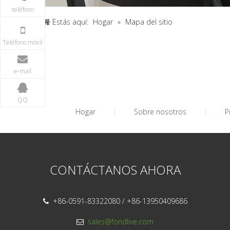
teléfono
Estás aquí:
Hogar
»
Mapa del sitio
Teléfono móvil
e-mail
QQ
Hogar
|
Sobre nosotros
|
P
CONTÁCTANOS AHORA
+86-0591-83322080 / +86-13950409686

sales@fondlive.com
