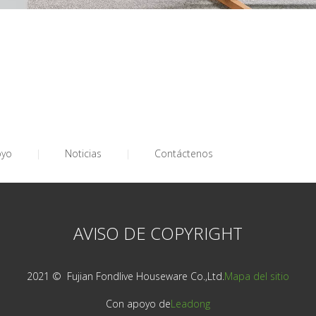
oyo
|
Noticias
|
Contáctenos
AVISO DE COPYRIGHT
2021 © ️ Fujian Fondlive Houseware Co.,Ltd.
Mapa del sitio
Con apoyo de
Leadong