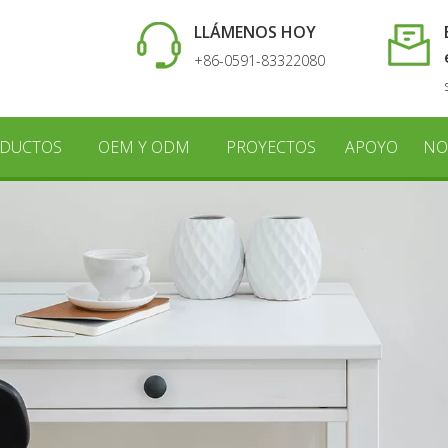
LLÁMENOS HOY
+86-0591-83322080
DUCTOS
OEM Y ODM
PROYECTOS
APOYO
NO