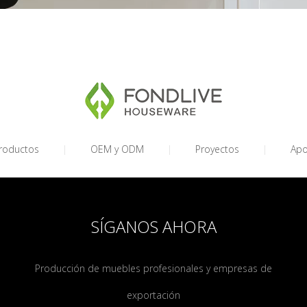
roductos
|
OEM y ODM
|
Proyectos
|
Ap
SÍGANOS AHORA
Producción de muebles profesionales y empresas de
exportación