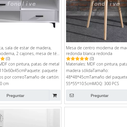
ta, sala de estar de madera,
Mesa de centro moderna de ma
oderna, 2 cajones, mesa de té y
redonda blanca redonda
(0)
(0)
patas de metal
 MDF con pintura, patas de metal
Materiales: MDF con pintura, pat
110x60x45cmPaquete: paquete
madera sólidaTamaño:
os por correoTamaño de cartón:
48*48*45cmTamaño del paquete
0 cm
55*55*10.5cmMOQ: 300 PCS
Preguntar
Preguntar