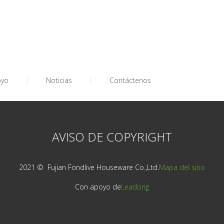
oyo
|
Noticias
|
Contáctenos
AVISO DE COPYRIGHT
2021 © ️ Fujian Fondlive Houseware Co.,Ltd.
Mapa del sitio
Con apoyo de
Leadong