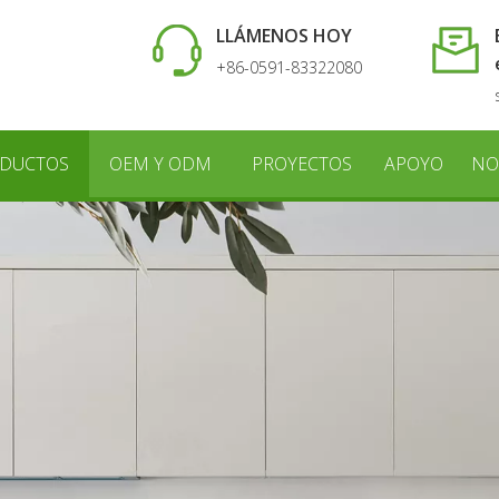
LLÁMENOS HOY
+86-0591-83322080
DUCTOS
OEM Y ODM
PROYECTOS
APOYO
NO