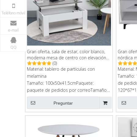
Teléfono móvil
e-mail
QQ
Gran oferta, sala de estar, color blanco,
Gran ofer
moderna mesa de centro con elevación
nórdica m
(0)
superior
café con 
Material: tablero de partículas con
Material:
melamina
Tamaño: 
Tamaño: 100x50x41.5cmPaquete:
de pedid
paquete de pedidos por correoTamaño
120*67*1
de cartón: 113x58x11cm
Preguntar