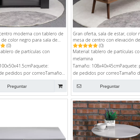
centro moderna con tablero de
Gran oferta, sala de estar, color
s de color negro para sala de
mesa de centro con elevación d
(0)
(0)
pulgadas
 tablero de partículas con
Material: tablero de partículas c
a
melamina
100x50x41.5cmPaquete:
Tamaño: 108x40x45cmPaquete: 
de pedidos por correoTamaño
de pedidos por correoTamaño de
n: 113x58x11cmG.W.:22kg
121x47x12cm
Preguntar
Preguntar