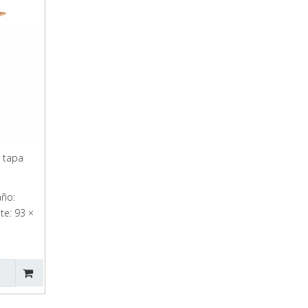
 tapa
año:
e: 93 ×