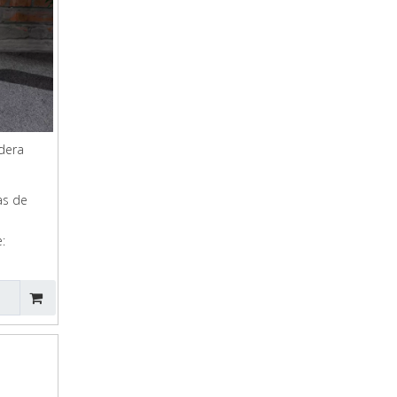
dera
as de
: