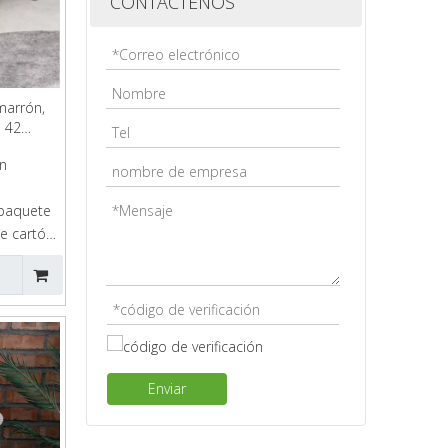
CONTÁCTENOS
 marrón,
e 42
on
paquete
 cartón:
Enviar