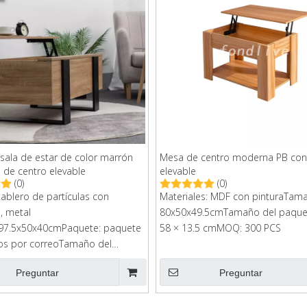
ala de estar de color marrón
Mesa de centro moderna PB con
de centro elevable
elevable
(0)
(0)
 tablero de partículas con
Materiales: MDF con pinturaTam
, metal
80x50x49.5cmTamaño del paquet
97.5x50x40cmPaquete: paquete
58 × 13.5 cmMOQ: 300 PCS
os por correoTamaño del
 112x56x10.8cmG.W: 21 kg
Preguntar
Preguntar