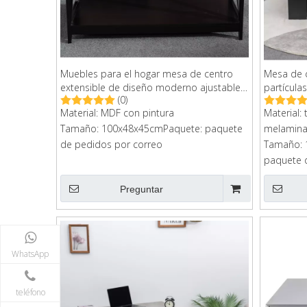
Muebles para el hogar mesa de centro
Mesa de 
extensible de diseño moderno ajustable
partícula
(0)
para sala de estar
estar
Material: MDF con pintura
Material:
Tamaño: 100x48x45cmPaquete: paquete
melamin
de pedidos por correo
Tamaño: 
paquete 
de cartó
Preguntar
WhatsApp
teléfono