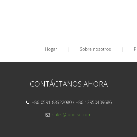
Hogar
|
Sobre nosotros
|
P
CONTÁCTANOS AHORA
+86-0591-83322080 / +86-13950409686

sales@fondlive.com
