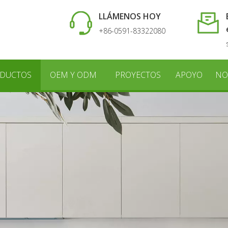
LLÁMENOS HOY
+86-0591-83322080
DUCTOS
OEM Y ODM
PROYECTOS
APOYO
NO