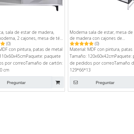
ta, sala de estar de madera,
Moderna sala de estar, mesa de
oderna, 2 cajones, mesa de té y
de madera con cajones de
(0)
(0)
patas de metal
almacenamiento
 MDF con pintura, patas de metal
Material: MDF con pintura, patas
110x60x45cmPaquete: paquete
Tamaño: 120x60x42cmPaquete: 
os por correoTamaño de cartón:
de pedidos por correoTamaño de
0 cm
129*66*13
Preguntar
Preguntar