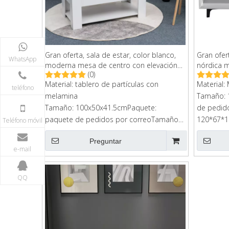
Gran oferta, sala de estar, color blanco,
Gran ofer
WhatsApp
moderna mesa de centro con elevación
nórdica m
(0)
superior
café con 
Material: tablero de partículas con
Material:
teléfono
melamina
Tamaño: 
Tamaño: 100x50x41.5cmPaquete:
de pedid
paquete de pedidos por correoTamaño
120*67*1
Teléfono móvil
de cartón: 113x58x11cm
Preguntar
e-mail
QQ