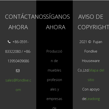
CONTÁCTANOS
SÍGANOS
AVISO DE
AHORA
AHORA
COPYRIGH
+86-0591-
2021 © ️ Fujian

Producció
Fondlive
83322080 / +86-
n de
Houseware
13950409686
muebles
Co.,Ltd.
Mapa del

profesion
sitio
sales@fondlive.c
ales y
Con apoyo
om
empresas
de
Leadong
de