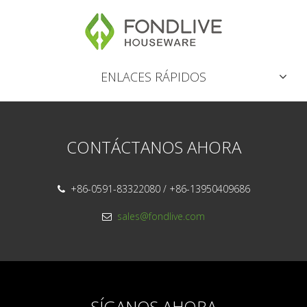
ENLACES RÁPIDOS
CONTÁCTANOS AHORA
+86-0591-83322080 / +86-13950409686

sales@fondlive.com

SÍGANOS AHORA