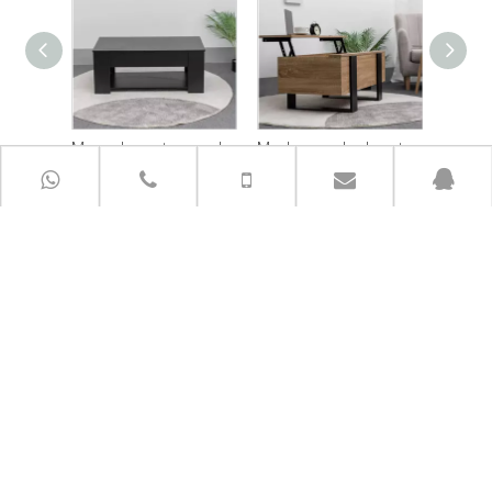
Mesa de centro moderna con tablero de partículas de color negro para sala de estar
Moderna sala de estar de color marrón con mesa de centro elevable
ENLACES RÁPIDOS
CONTÁCTANOS AHORA